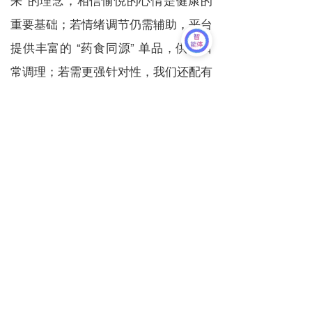
重要基础；若情绪调节仍需辅助，平台
提供丰富的 “药食同源” 单品，供您日
常调理；若需更强针对性，我们还配有
科学配伍的药食同源复方，帮助预防与
辅助改善疾病；如果以上仍不能满足您
的健康需求，“科普园地” 中系统、专业
的文章将持续为您提供疾病预防与健康
管理的科学知识。我们通过 “严选产品
+科学科普+养生智慧” 的三维模式，从
物质到知识，从现代科学到传统养生，
全方位地为您和您的家人的健康保驾护
航。