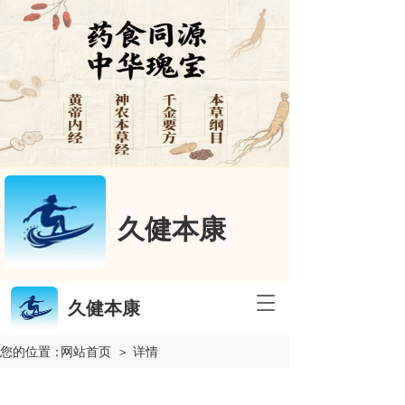
久健本康
T
久健本康
o
g
您的位置：
网站首页
＞ 详情
g
l
e