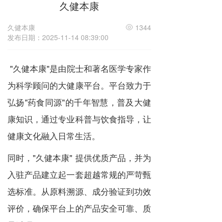
久健本康
n
a
v
久健本康
1344
i
发布日期：2025-11-14 08:39:00
g
a
t
"久健本康"是由院士和著名医学专家作
i
o
为科学顾问的大健康平台。平台致力于
n
弘扬"药食同源"的千年智慧，普及大健
康知识，通过专业科普与饮食指导，让
健康文化融入日常生活。
同时，"久健本康" 提供优质产品，并为
入驻产品建立起一套超越常规的严苛甄
选标准。从原料溯源、成分验证到功效
评价，确保平台上的产品安全可靠、质